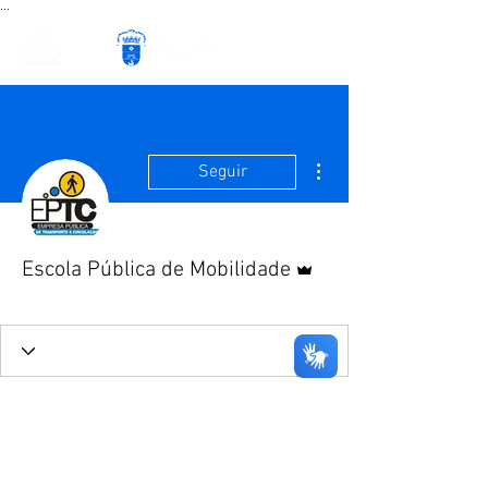
...
Mais ações
Seguir
Administrador
Escola Pública de Mobilidade
Equipe da EPM
+
4