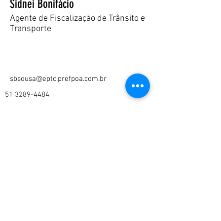
Sidnei Bonifácio
Agente de Fiscalização de Trânsito e
Transporte
sbsousa@eptc.prefpoa.com.br
51 3289-4484
Faça download do aplicativo Spaces by Wix
e siga a EPM
©2025 por Escola Pública de Mobilidade
educ@eptc.prefpoa.com.br