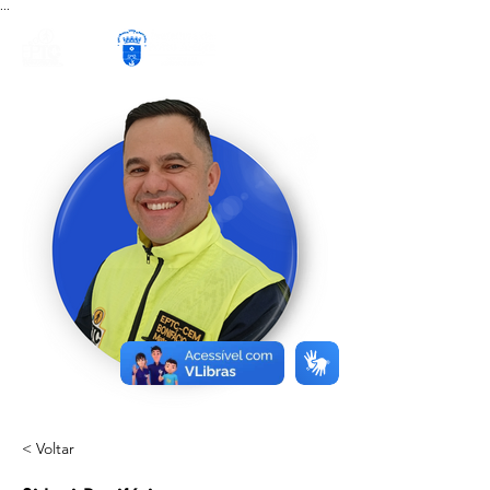
...
< Voltar