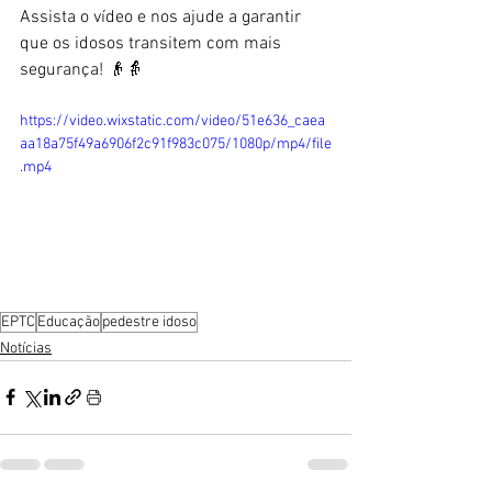
Assista o vídeo e nos ajude a garantir 
que os idosos transitem com mais 
segurança! 👴👵  
https://video.wixstatic.com/video/51e636_caea
aa18a75f49a6906f2c91f983c075/1080p/mp4/file
.mp4
EPTC
Educação
pedestre idoso
Notícias