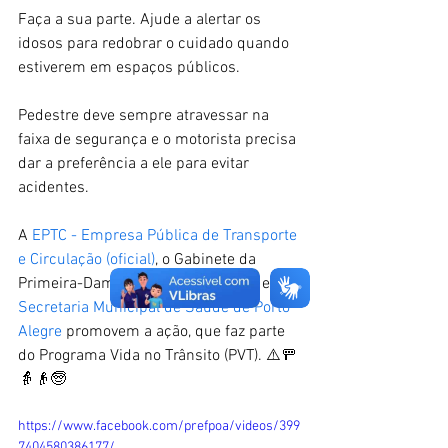
Faça a sua parte. Ajude a alertar os 
idosos para redobrar o cuidado quando 
estiverem em espaços públicos.
Pedestre deve sempre atravessar na 
faixa de segurança e o motorista precisa 
dar a preferência a ele para evitar 
acidentes.
A 
EPTC - Empresa Pública de Transporte 
e Circulação (oficial)
, o Gabinete da 
Primeira-Dama, 
Valéria Leopoldino
, e a 
Secretaria Municipal de Saúde de Porto 
Alegre
 promovem a ação, que faz parte 
do Programa Vida no Trânsito (PVT). ⚠️🚥 
👵👴🧓
https://www.facebook.com/prefpoa/videos/399
7404580386177/