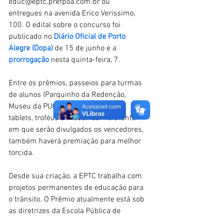
educ@eptc.prefpoa.com.br ou 
entregues na avenida Erico Verissimo, 
100. O edital sobre o concurso foi 
publicado no 
Diário Oficial de Porto 
Alegre (Dopa)
 de 15 de junho e a 
prorrogação
 nesta quinta-feira, 7.  
Entre os prêmios, passeios para turmas 
de alunos (Parquinho da Redenção, 
Museu da PUCRS e Cisne Branco), 
tablets, troféus e medalhas. No evento 
em que serão divulgados os vencedores, 
também haverá premiação para melhor 
torcida.
Desde sua criação, a EPTC trabalha com 
projetos permanentes de educação para 
o trânsito. O Prêmio atualmente está sob 
as diretrizes da Escola Pública de 