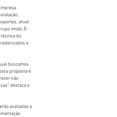
 Empresa 
stalação, 
sportes, atual 
rupo Imobi, E-
técnica da 
credenciados e 
qual buscamos 
ossa proposta é 
recer não 
ças”, destaca o 
erão avaliadas a 
cumentação 