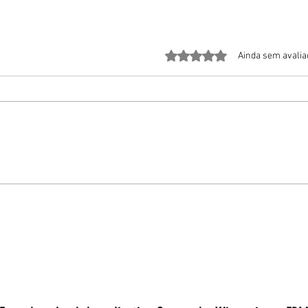
Avaliado com 0 de 5 estrela
Ainda sem avali
Maio Amarelo reúne adeptos da
Taxist
mobilidade ativa em ação pela segurança
reforç
viária
Capita