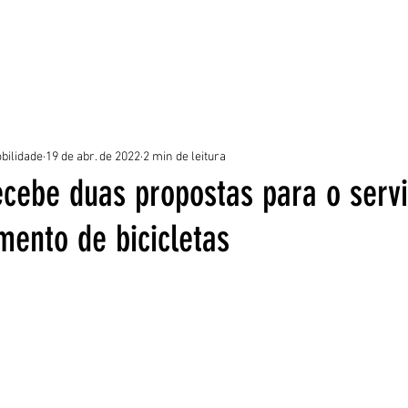
ROGRAMAS
EQUIPE
NOTÍCIAS
GALERIA
DÚVIDAS FREQUE
bilidade
19 de abr. de 2022
2 min de leitura
ecebe duas propostas para o serv
mento de bicicletas
5 estrelas.