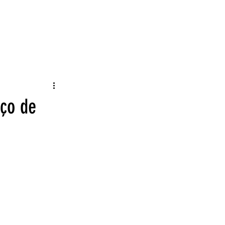
NTES
DOWNLOADS
CONTATO
17º PRÊMIO FOTOS
Acessar
iço de