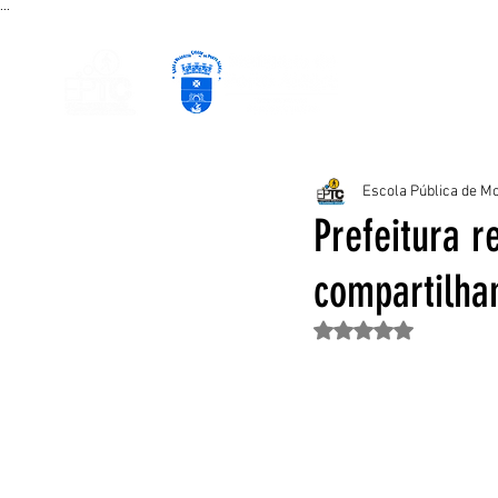
...
PÁGINA INICIAL
CURSOS EAD
P
Escola Pública de Mo
Prefeitura r
compartilha
Avaliado com NaN de 