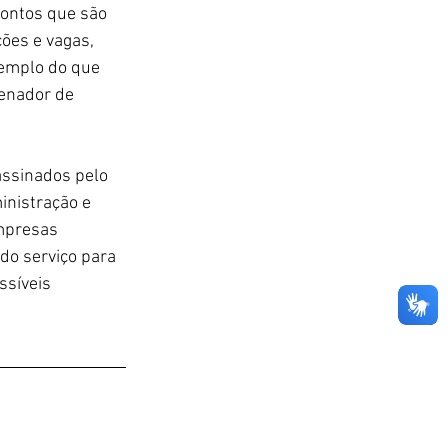
pontos que são 
ões e vagas, 
xemplo do que 
denador de 
assinados pelo 
inistração e 
mpresas 
do serviço para 
ssíveis 