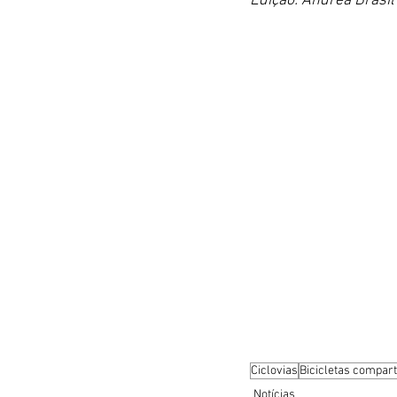
Edição: Andrea Brasil
Ciclovias
Bicicletas compar
Notícias