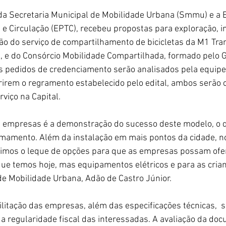
s da Secretaria Municipal de Mobilidade Urbana (Smmu) e a
 e Circulação (EPTC), recebeu propostas para exploração, in
o do serviço de compartilhamento de bicicletas da M1 Tran
, e do Consórcio Mobilidade Compartilhada, formado pelo G
Os pedidos de credenciamento serão analisados pela equipe 
rirem o regramento estabelecido pelo edital, ambos serão 
viço na Capital.
s empresas é a demonstração do sucesso deste modelo, o 
mamento. Além da instalação em mais pontos da cidade, n
imos o leque de opções para que as empresas possam ofe
que temos hoje, mas equipamentos elétricos e para as crian
de Mobilidade Urbana, Adão de Castro Júnior. 
ilitação das empresas, além das especificações técnicas,  s
 e a regularidade fiscal das interessadas. A avaliação da do