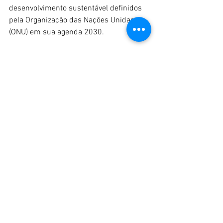
desenvolvimento sustentável definidos 
pela Organização das Nações Unidas 
(ONU) em sua agenda 2030.
Texto: Aline Rimolo
Edição: Cristiano Vieira
Educação para o trânsito
Plano de Segurança Viária
Calçadas
Notícias
Ver tudo
Posts recentes