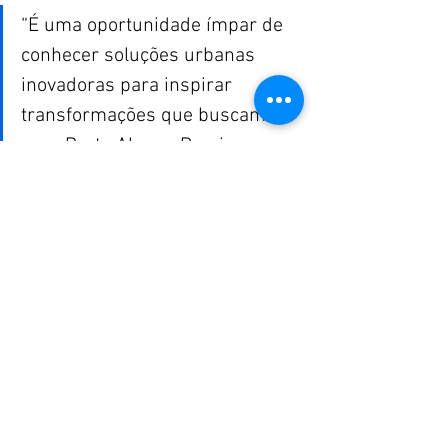
“É uma oportunidade ímpar de 
conhecer soluções urbanas 
inovadoras para inspirar 
transformações que buscamos 
para Porto Alegre. Precisamos 
ampliar os horizontes, captar os 
melhores exemplos e construir 
alternativas viáveis de acordo 
com a nossa realidade”, afirmou 
Melo.
Texto: Carla Bisol e Carolina Seeger
Edição: Lissandra Mendonça
Sustentabilidade
Arroio Dilúvio