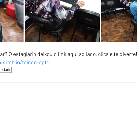
r? O estagiário deixou o link aqui ao lado, clica e te diverte!
x.itch.io/toindo-eptc
ilidade