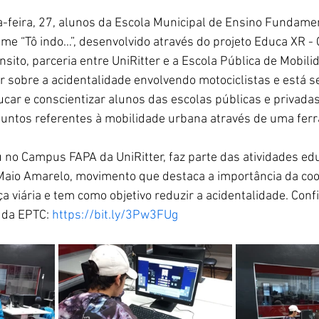
-feira, 27, alunos da Escola Municipal de Ensino Fundame
me “Tô indo…”, desenvolvido através do projeto Educa XR - 
nsito, parceria entre UniRitter e a Escola Pública de Mobili
ar sobre a acidentalidade envolvendo motociclistas e está s
car e conscientizar alunos das escolas públicas e privadas 
untos referentes à mobilidade urbana através de uma ferra
 no Campus FAPA da UniRitter, faz parte das atividades edu
aio Amarelo, movimento que destaca a importância da coo
a viária e tem como objetivo reduzir a acidentalidade. Conf
 da EPTC: 
https://bit.ly/3Pw3FUg