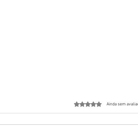
Avaliado com 0 de 5 estrela
Ainda sem avali