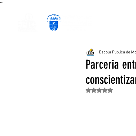
...
PÁGINA INICIAL
CURSOS EAD
P
Escola Pública de Mo
Parceria ent
conscientiza
Avaliado com NaN de 