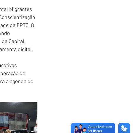
ntal Migrantes 
Conscientização 
dade da EPTC. O 
endo 
da Capital, 
menta digital.
cativas 
peração de 
ira a agenda de 