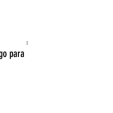
NTES
DOWNLOADS
CONTATO
17º PRÊMIO FOTOS
Acessar
ogo para