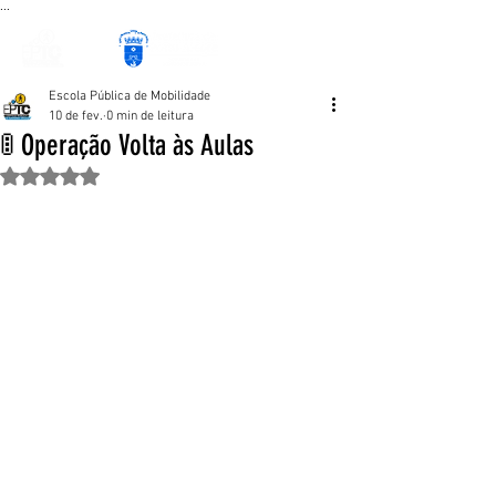
...
Escola Pública de Mobilidade
10 de fev.
0 min de leitura
🚦 Operação Volta às Aulas
Avaliado com NaN de 5 estrelas.