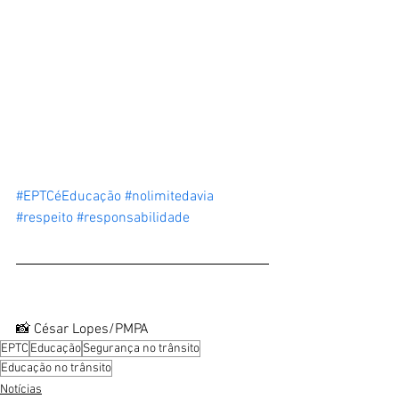
#EPTCéEducação
#nolimitedavia
#respeito
#responsabilidade
📸 César Lopes/PMPA
EPTC
Educação
Segurança no trânsito
Educação no trânsito
Notícias