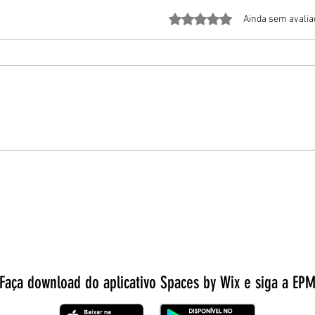
Avaliado com 0 de 5 estrela
Ainda sem avali
Maio Amarelo reúne adeptos da
Taxist
mobilidade ativa em ação pela segurança
reforç
viária
Capita
Faça download do aplicativo Spaces by Wix e siga a EP