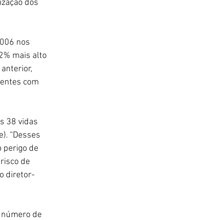
ização dos 
.006 nos 
2% mais alto 
nterior, 
dentes com 
s 38 vidas 
). “Desses 
 perigo de 
risco de 
o diretor-
o número de 