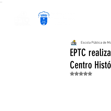
...
PÁGINA INICIAL
CURSOS EAD
P
Escola Pública de Mo
EPTC realiz
Centro Histó
Avaliado com NaN de 