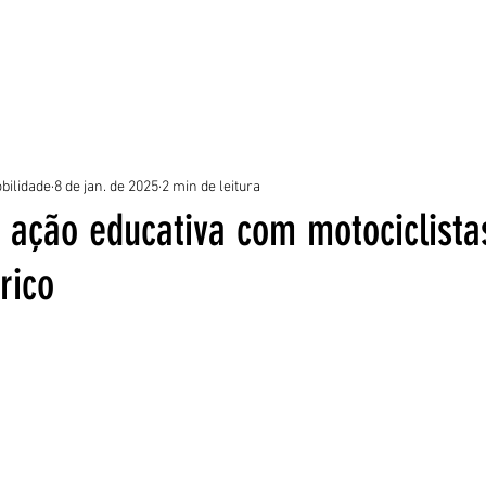
ROGRAMAS
EQUIPE
NOTÍCIAS
GALERIA
DÚVIDAS FREQUE
bilidade
8 de jan. de 2025
2 min de leitura
a ação educativa com motociclista
rico
5 estrelas.