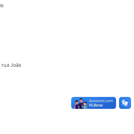
de 
 rua João 