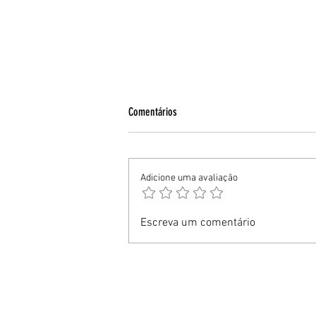
Comentários
Adicione uma avaliação
EPTC participa de evento de mobilidade e
Escreva um comentário
aproxima estudantes dos desafios do
trânsito