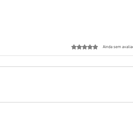
Avaliado com 0 de 5 estrela
Ainda sem avali
Maio Amarelo reúne adeptos da
Taxist
mobilidade ativa em ação pela segurança
reforç
viária
Capita