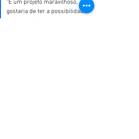
"É um projeto maravilhoso, 
gostaria de ter a possibilidade 
de poder levar para outros 
grupos, porque a gente vê a 
necessidade de esclarecimento 
das pessoas, e como avó de dois 
netos, percebo o quanto é 
importante que eu me cuide 
para eles e para minha família”, 
afirmou Saionara Fonseca 
Barreto, integrante do clube de 
mães Geraldo Santana há 20 
anos.