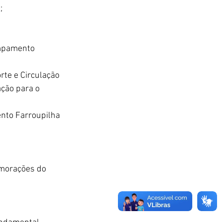
;
ampamento 
te e Circulação 
ção para o 
nto Farroupilha 
emorações do 