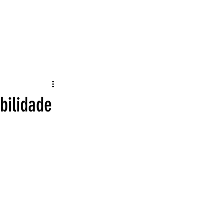
NTES
DOWNLOADS
CONTATO
17º PRÊMIO FOTOS
Acessar
bilidade