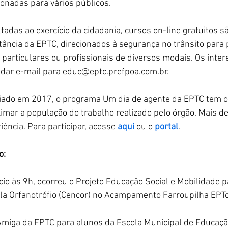
ionadas para vários públicos.
ltadas ao exercício da cidadania, cursos on-line gratuitos s
stância da EPTC, direcionados à segurança no trânsito para 
s particulares ou profissionais de diversos modais. Os inte
dar e-mail para educ@eptc.prefpoa.com.br.
riado em 2017, o programa Um dia de agente da EPTC tem o 
imar a população do trabalho realizado pelo órgão. Mais de
ência. Para participar, acesse 
aqui
 ou o 
portal
.
o:
io às 9h, ocorreu o Projeto Educação Social e Mobilidade p
la Orfanotrófio (Cencor) no Acampamento Farroupilha EPTch
Amiga da EPTC para alunos da Escola Municipal de Educação