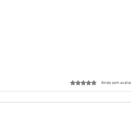
Avaliado com 0 de 5 estrela
Ainda sem avali
Maio Amarelo reúne adeptos da
Taxist