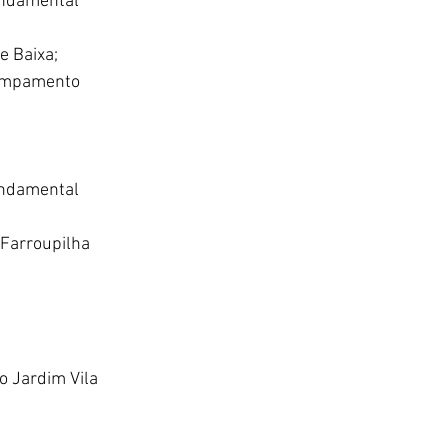
undamental 
e Baixa;
campamento 
undamental 
Farroupilha 
o Jardim Vila 