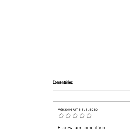
Comentários
Adicione uma avaliação
EPTC participa de evento de mobilidade e
Escreva um comentário