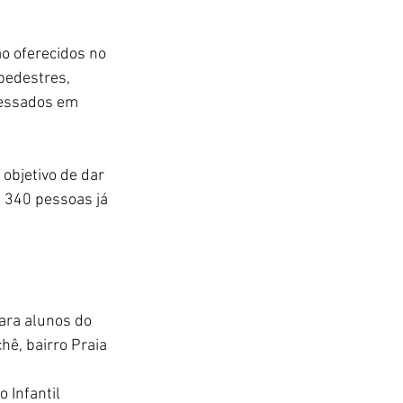
ão oferecidos no 
pedestres, 
ressados em 
objetivo de dar 
 340 pessoas já 
ara alunos do 
ê, bairro Praia 
 Infantil 