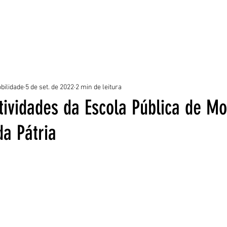
ROGRAMAS
EQUIPE
NOTÍCIAS
GALERIA
DÚVIDAS FREQUE
bilidade
5 de set. de 2022
2 min de leitura
tividades da Escola Pública de Mo
a Pátria
5 estrelas.