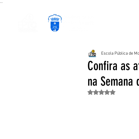
...
PÁGINA INICIAL
CURSOS EAD
P
Escola Pública de Mo
Confira as a
na Semana d
Avaliado com NaN de 