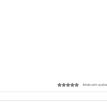
Avaliado com 0 de 5 estrela
Ainda sem avali