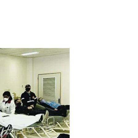
NTES
DOWNLOADS
CONTATO
17º PRÊMIO FOTOS
Acessar