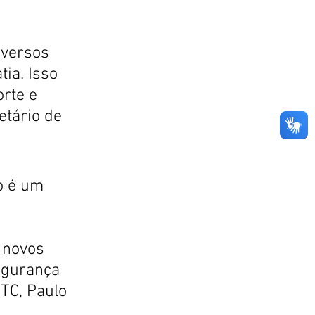
versos 
ia. Isso 
rte e 
etário de 
o é um 
 novos 
egurança 
PTC, Paulo 