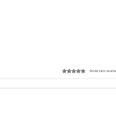
Avaliado com 0 de 5 estrela
Ainda sem avali
Maio Amarelo reúne adeptos da
Taxist