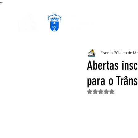
...
PÁGINA INICIAL
CURSOS EAD
P
Escola Pública de Mo
Abertas ins
para o Trâns
Avaliado com NaN de 