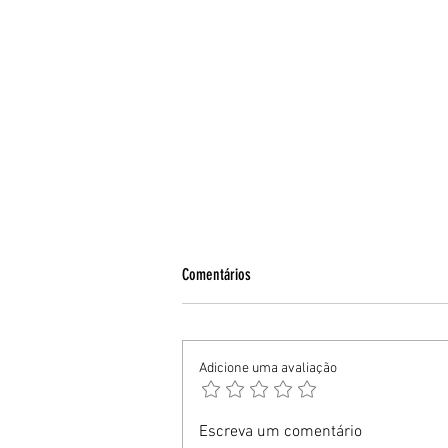
Comentários
Adicione uma avaliação
EPTC participa de evento de mobilidade e
Escreva um comentário