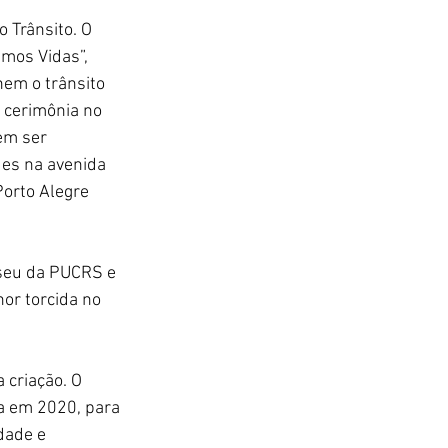
 Trânsito. O 
mos Vidas”, 
em o trânsito 
 cerimônia no 
em ser 
ues na avenida 
Porto Alegre 
seu da PUCRS e 
or torcida no 
criação. O 
a em 2020, para 
dade e 