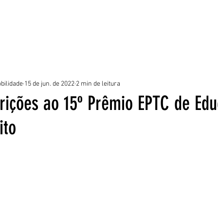
ROGRAMAS
EQUIPE
NOTÍCIAS
GALERIA
DÚVIDAS FREQUE
bilidade
15 de jun. de 2022
2 min de leitura
crições ao 15º Prêmio EPTC de Ed
ito
5 estrelas.