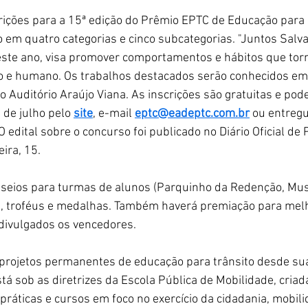
rições para a 15ª edição do Prêmio EPTC de Educação para o
o em quatro categorias e cinco subcategorias. "Juntos Salva
este ano, visa promover comportamentos e hábitos que torn
ado e humano. Os trabalhos destacados serão conhecidos em
o Auditório Araújo Viana. As inscrições são gratuitas e pod
 de julho pelo 
site
, e-mail 
eptc@eadeptc.com.br
 ou entreg
O edital sobre o concurso foi publicado no Diário Oficial de 
eira, 15.
sseios para turmas de alunos (Parquinho da Redenção, Mu
s, troféus e medalhas. Também haverá premiação para melh
divulgados os vencedores.
projetos permanentes de educação para trânsito desde sua 
á sob as diretrizes da Escola Pública de Mobilidade, criad
práticas e cursos em foco no exercício da cidadania, mobili