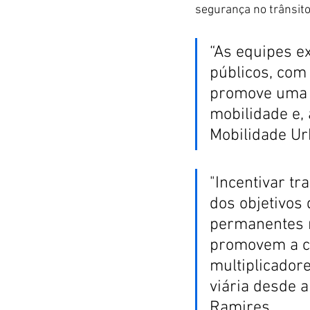
segurança no trânsito
“As equipes e
públicos, com 
promove uma 
mobilidade e, 
Mobilidade Ur
"Incentivar tr
dos objetivos
permanentes r
promovem a co
multiplicador
viária desde a
Ramires.