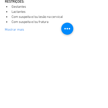
RESTRIÇÕES:
Gestantes
Lactantes
Com suspeita e/ou lesão na cervical
Com suspeita e/ou fratura
Mostrar mais
Compartilhe esse evento
Faça download do aplicativo Spaces by Wix
e siga a EPM