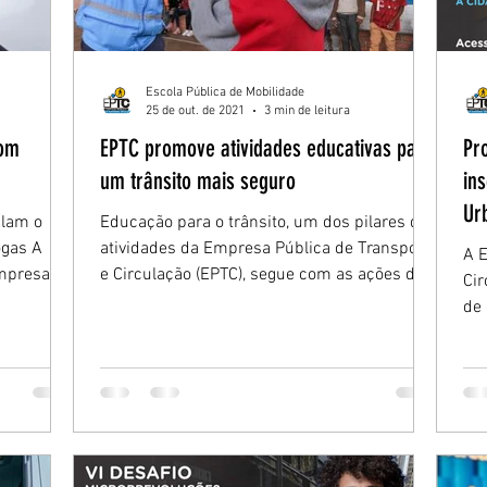
Escola Pública de Mobilidade
25 de out. de 2021
3 min de leitura
com
EPTC promove atividades educativas para
Pr
um trânsito mais seguro
in
Ur
ulam o
Educação para o trânsito, um dos pilares das
ogas A
atividades da Empresa Pública de Transporte
A E
Empresa
e Circulação (EPTC), segue com as ações de
Cir
seus...
de 
Des