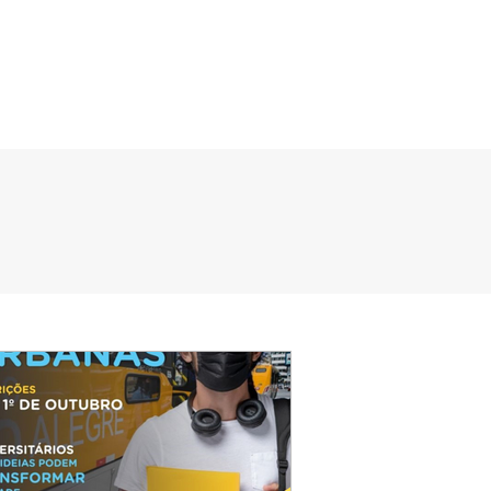
NTES
DOWNLOADS
CONTATO
17º PRÊMIO FOTOS
Acessar