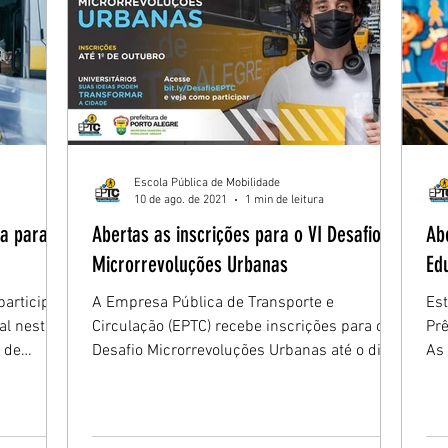
Escola Pública de Mobilidade
10 de ago. de 2021
1 min de leitura
a para
Abertas as inscrições para o VI Desafio
Ab
Microrrevoluções Urbanas
Ed
participou
A Empresa Pública de Transporte e
Est
al nesta
Circulação (EPTC) recebe inscrições para o VI
Prê
l de
Desafio Microrrevoluções Urbanas até o dia
As 
1º de outubro....
Diá